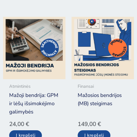
Atmintinės
Finansai
Mažoji bendrija: GPM
Mažosios bendrijos
ir lėšų išsimokėjimo
(MB) steigimas
galimybės
24,00
€
149,00
€
Į krepšelį
Į krepšelį