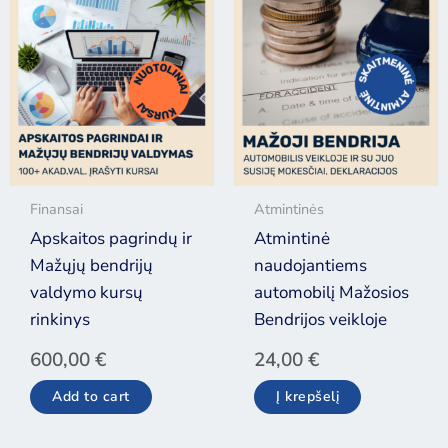
Finansai
Atmintinės
Apskaitos pagrindų ir
Atmintinė
Mažųjų bendrijų
naudojantiems
valdymo kursų
automobilį Mažosios
rinkinys
Bendrijos veikloje
600,00
€
24,00
€
Add to cart
Į krepšelį