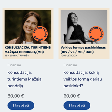
Finansai
Finansai
Konsultacija,
Konsultacija: kokią
turintiems Mažąją
veiklos formą geriau
bendriją
pasirinkti?
80,00
€
60,00
€
Į krepšelį
Į krepšelį