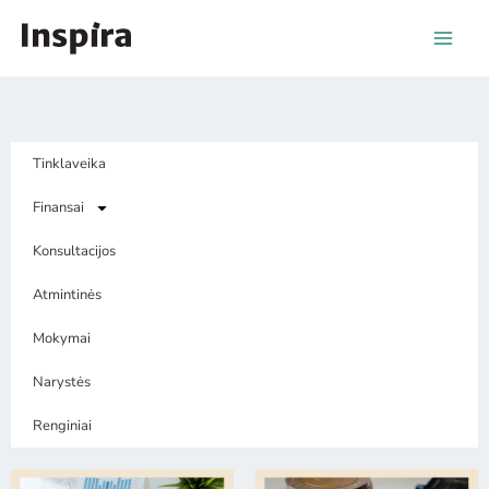
Pereiti
prie
turinio
Tinklaveika
Finansai
Konsultacijos
Atmintinės
Mokymai
Narystės
Renginiai