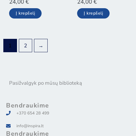
24,00
€
24,00
€
Į krepšelį
Į krepšelį
1
2
→
Pasižvalgyk po mūsų biblioteką
Bendraukime
+370 654 28 499
info@inspira.lt
Bendraukime