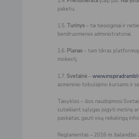
1.4.
Prenumerata (
taip pat
Naryst
paketu.
1.5.
Turinys
– tai tiesioginiai ir net
bendruomenės administratoriai.
1.6.
Planas
– tam tikras platformoj
mokestį.
1.7.
Svetainė
–
www.inspiradrambly
asmeninio tobulėjimo kursams ir se
Taisyklės – šios naudojimosi Svetai
suteikiant sąlygas įsigyti metinę 
paskaitas, gauti visą reikalingą info
Reglamentas – 2016 m. balandžio 