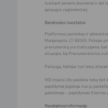
tvarkant asmens duomenis ir dėl l
apsaugos reglamentas).
Bendrosios nuostatos
Platformos savininkas ir administ
Marijampolė, LT-68165. Pirkėjas prie
prenumeratą yra traktuojama, kad p
situacijos, kai Prenumeratorius sutin
Paslaugų tiekėjas turi teisę atsisa
MB Inspira Life pasilieka teisę bet k
papildymai įsigalioja nuo jų pask
pakeitimais – papildymais Klientas pr
Naudojimosi informacija