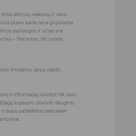
imtis aktyvių veiksmų ir savo
ėta plano kaina nėra grąžinama
ktos paslaugos ir už jas yra
ies – Narystės, tik į priekį.
ninės knygelės, gyvų vaizdo
rinį ir informaciją naudoti tik savo
agą kopijuoti, platinti, dauginti,
i, o šiuos pažeidimus siekusiam
rtotinai.