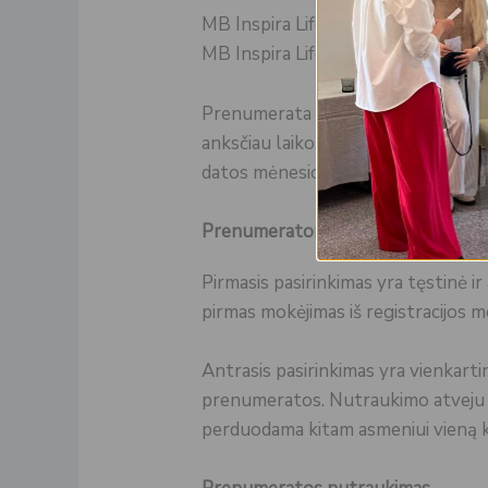
MB Inspira Life turi teisę nutrauk
MB Inspira Life nepavyksta su šiuo 
Prenumerata gali būti užsakoma ne
anksčiau laiko, bendruomenė negrą
datos mėnesio intervalais ir nepr
Prenumeratorius gali pasirinkti s
Pirmasis pasirinkimas yra tęstinė 
pirmas mokėjimas iš registracijos 
Antrasis pasirinkimas yra vienkar
prenumeratos. Nutraukimo atveju 
perduodama kitam asmeniui vieną 