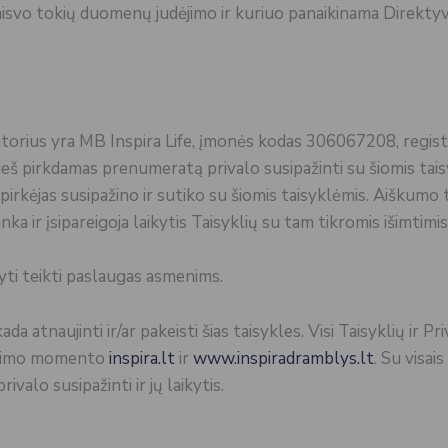
aisvo tokių duomenų judėjimo ir kuriuo panaikinama Direk
ratorius yra MB Inspira Life, įmonės kodas 306067208, regi
š pirkdamas prenumeratą privalo susipažinti su šiomis taisyklė
irkėjas susipažino ir sutiko su šiomis taisyklėmis. Aiškumo
ka ir įsipareigoja laikytis Taisyklių su tam tikromis išimtimis
kyti teikti paslaugas asmenims.
ada atnaujinti ir/ar pakeisti šias taisykles. Visi Taisyklių ir 
elbimo momento
inspira.lt
ir
www.inspiradramblys.lt
. Su visai
ivalo susipažinti ir jų laikytis.