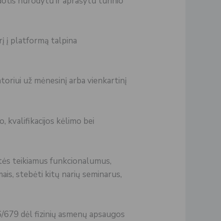
otis nurodytu ir aprašytu turinio
kurį į platformą talpina
oriui už mėnesinį arba vienkartinį
o, kvalifikacijos kėlimo bei
ystės teikiamus funkcionalumus,
is, stebėti kitų narių seminarus,
/679 dėl fizinių asmenų apsaugos