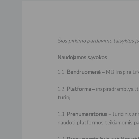
Šios pirkimo pardavimo taisyklės į
Naudojamos sąvokos
1.1.
Bendruomenė –
MB Inspira Lif
1.2.
Platforma
– inspiradramblys.lt
turinį.
1.3.
Prenumeratorius
– Juridinis a
naudoti platformos teikiamomis pas