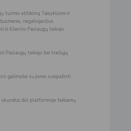
ų turinio atitikimą Taisyklėms ir
 duomenis, negaliojančius
ti iš Kliento Paslaugų teikėjo
nti Paslaugų teikėjo bei trečiųjų
nors galimybė su jomis susipažinti
r skundus dėl platformoje teikiamų