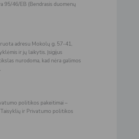
tyva 95/46/EB (Bendrasis duomenų
struota adresu Mokolų g. 57-41,
mis ir jų laikytis. Įsigijus
 tikslas nurodoma, kad nėra galimos
.
Privatumo politikos pakeitimai –
s Taisyklių ir Privatumo politikos