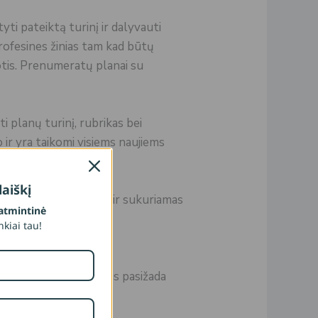
ti pateiktą turinį ir dalyvauti
rofesines žinias tam kad būtų
otis. Prenumeratų planai su
i planų turinį, rubrikas bei
 ir yra taikomi visiems naujiems
aiškį
 suvedamas el. paštas ir sukuriamas
atmintinė
ankiai tau!
u el. pašto adresu.
inius. Prenumeratorius pasižada