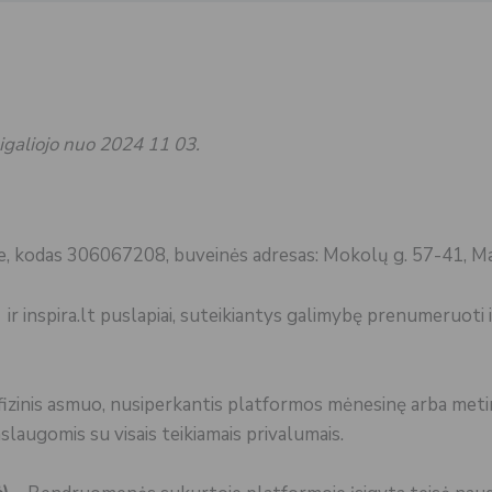
sigaliojo nuo 2024 11 03.
e, kodas 306067208, buveinės adresas: Mokolų g. 57-41, Ma
 ir inspira.lt puslapiai, suteikiantys galimybę prenumeruoti 
r fizinis asmuo, nusiperkantis platformos mėnesinę arba meti
laugomis su visais teikiamais privalumais.