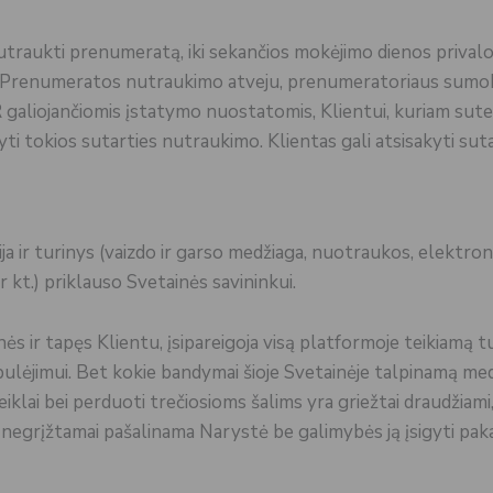
traukti prenumeratą, iki sekančios mokėjimo dienos privalo 
 Prenumeratos nutraukimo atveju, prenumeratoriaus sumok
galiojančiomis įstatymo nuostatomis, Klientui, kuriam sutei
i tokios sutarties nutraukimo. Klientas gali atsisakyti sutart
ja ir turinys (vaizdo ir garso medžiaga, nuotraukos, elektro
 ir kt.) priklauso Svetainės savininkui.
ės ir tapęs Klientu, įsipareigoja visą platformoje teikiamą tu
bulėjimui. Bet kokie bandymai šioje Svetainėje talpinamą medži
eiklai bei perduoti trečiosioms šalims yra griežtai draudžiam
a negrįžtamai pašalinama Narystė be galimybės ją įsigyti paka