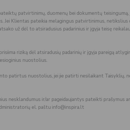
 pateiktų patvirtinimų, duomenų bei dokumentų teisingumą, j
. Jei Klientas pateikia melagingus patvirtinimus, netikslius
ako už dėl to atsiradusius padarinius ir įgyja teisę reikalau
isiima riziką dėl atsiradusių padarinių ir įgyja pareigą atlygi
iesioginius nuostolius.
o patirtus nuostolius, jei jie patirti nesilaikant Taisyklių, 
nius nesklandumus ir/ar pageidaujantys pateikti prašymus a
dministratorių el. paštu info@inspira.lt