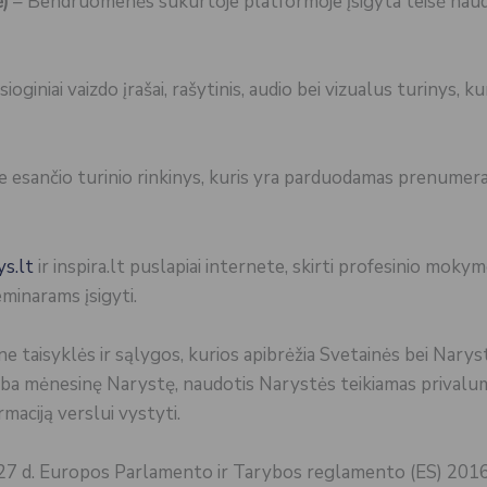
ė)
– Bendruomenės sukurtoje platformoje įsigyta teisė naud
iesioginiai vaizdo įrašai, rašytinis, audio bei vizualus turinys, 
e esančio turinio rinkinys, kuris yra parduodamas prenumerat
s.lt
ir inspira.lt puslapiai internete, skirti profesinio mokym
minarams įsigyti.
ne taisyklės ir sąlygos, kurios apibrėžia Svetainės bei Nar
arba mėnesinę Narystę, naudotis Narystės teikiamas privaluma
rmaciją verslui vystyti.
27 d. Europos Parlamento ir Tarybos reglamento (ES) 2016