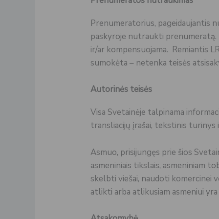
Prenumeratos nutraukimas
Prenumeratorius, pageidaujantis nu
paskyroje nutraukti prenumeratą.
ir/ar kompensuojama. Remiantis LR 
sumokėta – netenka teisės atsisakyt
Autorinės teisės
Visa Svetainėje talpinama informaci
transliacijų įrašai, tekstinis turinys
Asmuo, prisijungęs prie šios Svetain
asmeniniais tikslais, asmeniniam to
skelbti viešai, naudoti komercinei v
atlikti arba atlikusiam asmeniui yr
Atsakomybė