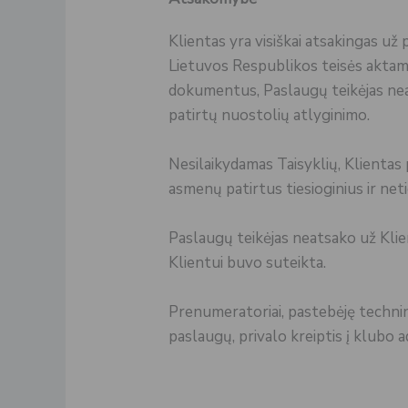
Klientas yra visiškai atsakingas už
Lietuvos Respublikos teisės aktams
dokumentus, Paslaugų teikėjas neats
patirtų nuostolių atlyginimo.
Nesilaikydamas Taisyklių, Klientas pr
asmenų patirtus tiesioginius ir net
Paslaugų teikėjas neatsako už Klient
Klientui buvo suteikta.
Prenumeratoriai, pastebėję techni
paslaugų, privalo kreiptis į klubo a