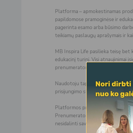
Platforma – apmokestinamas produkt
papildomose pramoginėse ir edukaci
pagerinta esamo arba būsimo darbo
teikiamų paslaugų aprašymais ir ka
MB Inspira Life pasilieka teisę bet
edukacinį turinį. Visi atnaujinimai
prenumeratoriams ir/ar prenumera
Naudotoju tapti galima įsigijus met
prisijungimo slaptažodis.
Platformos prenumerata yra skirta 
Prenumeratorius gali prisijungti p
nesidalinti savo prisijungimo duome