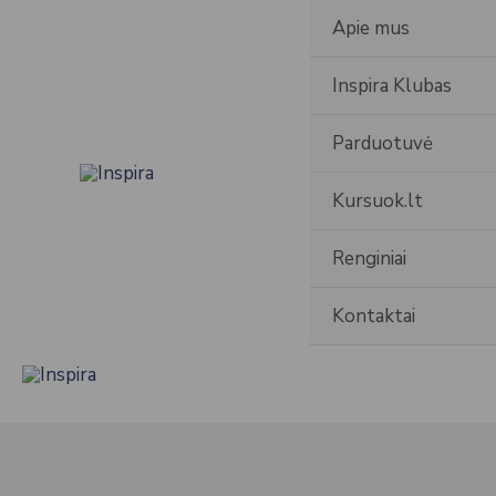
Pereiti
Apie mus
prie
turinio
Inspira Klubas
Parduotuvė
Kursuok.lt
Renginiai
Kontaktai