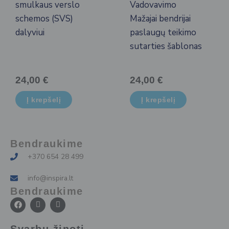
smulkaus verslo
Vadovavimo
schemos (SVS)
Mažajai bendrijai
dalyviui
paslaugų teikimo
sutarties šablonas
24,00
€
24,00
€
Į krepšelį
Į krepšelį
Bendraukime
+370 654 28 499
info@inspira.lt
Bendraukime
F
I
I
a
c
c
c
o
o
e
n
n