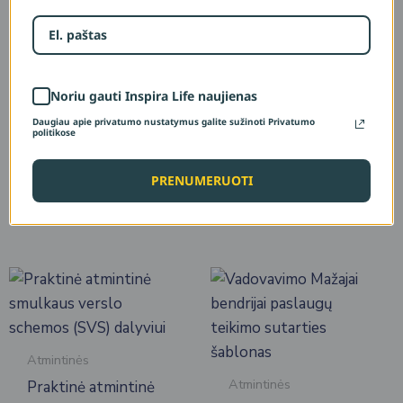
Apskaitos
Konsultacija,
pagrindų ir Mažųjų
turintiems Mažąją
bendrijų valdymo
bendriją
kursų rinkinys
Noriu gauti Inspira Life naujienas
Daugiau apie privatumo nustatymus galite sužinoti Privatumo
politikose
600,00
€
80,00
€
PRENUMERUOTI
Add to cart
Į krepšelį
Atmintinės
Atmintinės
Praktinė atmintinė