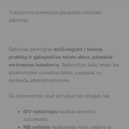
Transporto priemonės panaudos sutarties
šablonas
Šablonas parengtas
atsižvelgiant į teisinę
,
praktiką ir galiojančius teisės aktus
palankiai
Apibrėžtos šalių teises bei
vertinamas buhalterių.
atsakomybes sumažina rizikas, susijusias su
mokesčių administratoriumi.
Šis dokumentas ypač aktualus tais atvejais, kai:
naudoja asmenini
IDV vykdytojas
automobilį;
naudojamas nario, vadovo ar
MB veikloje