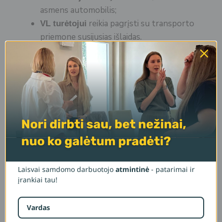
asmens automobilis;
reikia pagrįsti su transporto
VL turėtojui
priemone susijusias išlaidas.
Po įsigijimo sutarties šablonas pateikiamas
.
elektroniniu formatu
Panašūs produktai
Laisvai samdomo darbuotojo
atmintinė
- patarimai ir
įrankiai tau!
Finansai
Finansai