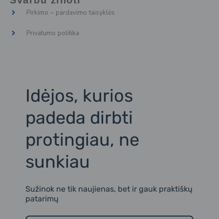
Svarbu žinoti
b
-
-
o
i
l
Pirkimo – pardavimo taisyklės
o
n
i
k
s
n
t
k
Privatumo politika
a
e
g
d
r
i
a
n
m
2
Idėjos, kurios
padeda dirbti
protingiau, ne
sunkiau
Sužinok ne tik naujienas, bet ir gauk praktiškų
patarimų