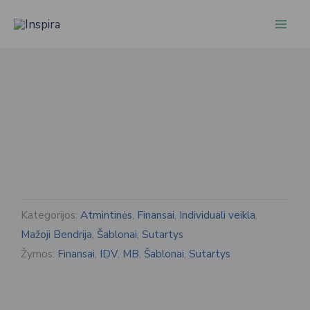
Pereiti
prie
turinio
Kategorijos:
Atmintinės
,
Finansai
,
Individuali veikla
,
Mažoji Bendrija
,
Šablonai
,
Sutartys
Žymos:
Finansai
,
IDV
,
MB
,
Šablonai
,
Sutartys