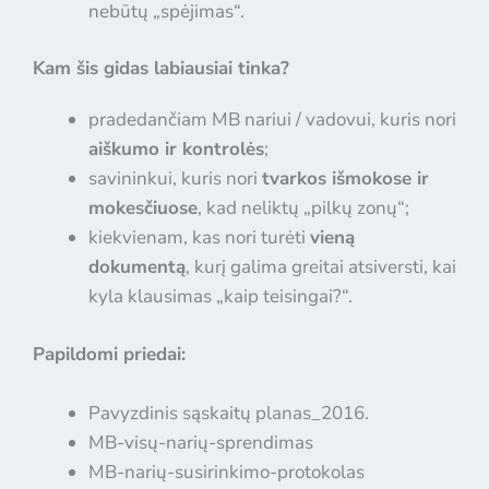
nebūtų „spėjimas“.
Kam šis gidas labiausiai tinka?
pradedančiam MB nariui / vadovui, kuris nori
Noriu gauti Inspira Life naujienas
aiškumo ir kontrolės
;
Daugiau apie privatumo nustatymus galite sužinoti Privatumo politikose
savininkui, kuris nori
tvarkos išmokose ir
mokesčiuose
, kad neliktų „pilkų zonų“;
PRENUMERUOTI
kiekvienam, kas nori turėti
vieną
dokumentą
, kurį galima greitai atsiversti, kai
kyla klausimas „kaip teisingai?“.
Papildomi priedai:
Pavyzdinis sąskaitų planas_2016.
MB-visų-narių-sprendimas
MB-narių-susirinkimo-protokolas