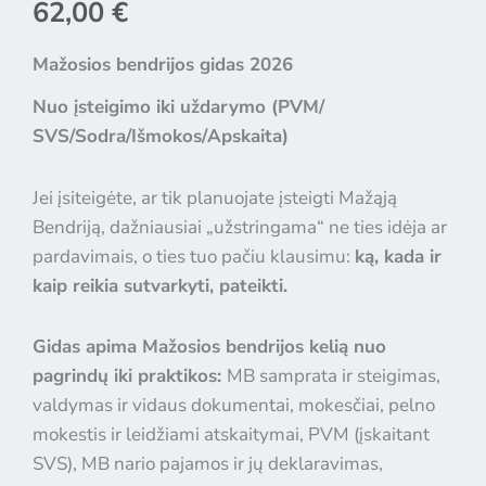
62,00
€
Mažosios bendrijos gidas 2026
Nuo įsteigimo iki uždarymo (PVM/
SVS/Sodra/Išmokos/Apskaita)
Jei įsiteigėte, ar tik planuojate įsteigti Mažąją
Bendriją, dažniausiai „užstringama“ ne ties idėja ar
pardavimais, o ties tuo pačiu klausimu:
ką, kada ir
kaip reikia sutvarkyti, pateikti.
Gidas apima Mažosios bendrijos kelią nuo
pagrindų iki praktikos:
MB samprata ir steigimas,
valdymas ir vidaus dokumentai, mokesčiai, pelno
mokestis ir leidžiami atskaitymai, PVM (įskaitant
SVS), MB nario pajamos ir jų deklaravimas,