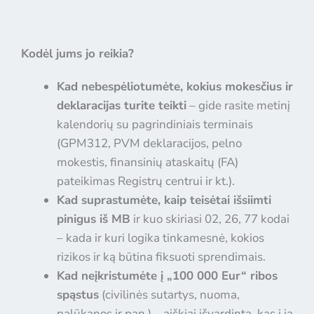
Kodėl jums jo reikia?
Kad nebespėliotumėte, kokius mokesčius ir
deklaracijas turite teikti
– gide rasite metinį
kalendorių su pagrindiniais terminais
(GPM312, PVM deklaracijos, pelno
mokestis, finansinių ataskaitų (FA)
pateikimas Registrų centrui ir kt.).
Kad suprastumėte, kaip teisėtai išsiimti
pinigus iš MB
ir kuo skiriasi 02, 26, 77 kodai
– kada ir kuri logika tinkamesnė, kokios
rizikos ir ką būtina fiksuoti sprendimais.
Kad neįkristumėte į „100 000 Eur“ ribos
spąstus
(civilinės sutartys, nuoma,
palūkanos ir pan.) – aiškiai išvardinta, kas į ją