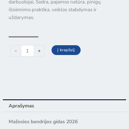
darbuotojai, Sodra, pajamos natūra, pinigų
išsiėmimo praktika, veiklos stabdymas ir
uždarymas
.
produkto
Į krepšelį
-
+
kiekis:
Mažosios
bendrijos
gidas
2026
Aprašymas
Mažosios bendrijos gidas 2026