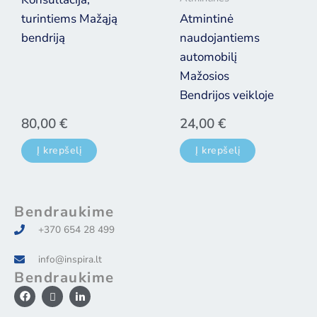
turintiems Mažąją
Atmintinė
bendriją
naudojantiems
automobilį
Mažosios
Bendrijos veikloje
80,00
€
24,00
€
Į krepšelį
Į krepšelį
Bendraukime
+370 654 28 499
info@inspira.lt
Bendraukime
F
I
I
a
c
c
c
o
o