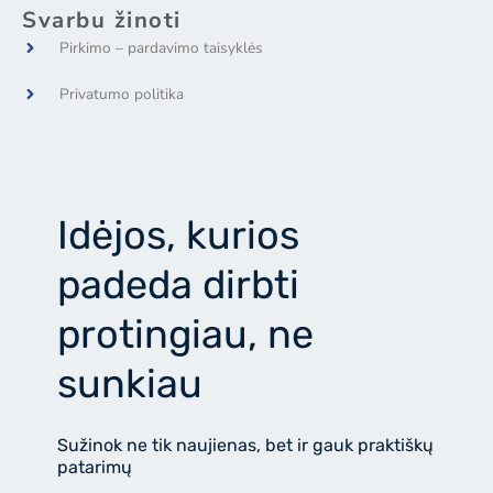
e
n
n
Svarbu žinoti
b
-
-
o
i
l
Pirkimo – pardavimo taisyklės
o
n
i
k
s
n
t
k
Privatumo politika
a
e
g
d
r
i
a
n
m
2
Idėjos, kurios
padeda dirbti
protingiau, ne
sunkiau
Sužinok ne tik naujienas, bet ir gauk praktiškų
patarimų