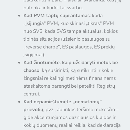
patenka ir kodėl tai svarbu.
Kad PVM taptų suprantamas
: kada
„įsijungia“ PVM, kuo skiriasi „tikras“ PVM
nuo SVS, kada SVS tampa aktualus, kokios
tipinės situacijos (užsienio paslaugos su
„reverse charge“, ES paslaugos, ES prekių
įsigijimai).
Kad žinotumėte, kaip užsidaryti metus be
chaoso
: ką susirinkti, ką sutikrinti ir kokie
žingsniai reikalingi metinėms finansinėms
ataskaitoms parengti bei pateikti Registrų
centrui.
Kad nepamirštumėte „nematomų“
Laisvai samdomo darbuotojo
atmintinė
- patarimai ir
įrankiai tau!
prievolių
, pvz., aplinkos teršimo mokesčio –
gide akcentuojamos dažniausios klaidos ir
kokių duomenų realiai reikia, kad deklaracija