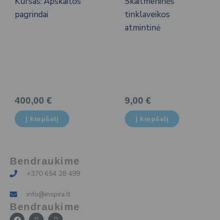
Kursas: Apskaitos
Skaitmeninės
pagrindai
tinklaveikos
atmintinė
400,00
€
9,00
€
Į krepšelį
Į krepšelį
Bendraukime
+370 654 28 499
info@inspira.lt
Bendraukime
F
I
I