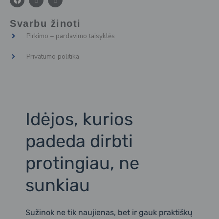
a
c
c
c
o
o
e
n
n
Svarbu žinoti
b
-
-
o
i
l
Pirkimo – pardavimo taisyklės
o
n
i
k
s
n
t
k
Privatumo politika
a
e
g
d
r
i
a
n
m
2
Idėjos, kurios
padeda dirbti
protingiau, ne
sunkiau
Sužinok ne tik naujienas, bet ir gauk praktiškų