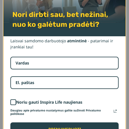
– žmogus kontaktas,
Šarūnė Petrošiūtė
tinklaveikos ir socialinio kapitalo ekspertė, Inspira
įkūrėja.
14+ metų patirtis kuriant ryšius įvairiose
Laisvai samdomo darbuotojo
atmintinė
- patarimai ir
įrankiai tau!
organizacijose.
Šimtai žmonių dalyvavo jos mokymuose ir
dirbtuvėse.
Tinklaveikos renginių organizatorė.
Podcasto „90 dienų su tinklaveika“ autorė.
Dirba su verslais, specialistais ir
bendruomenėmis, padėdama jiems kurti
Noriu gauti Inspira Life naujienas
ryšius, kurie virsta galimybėmis.
Daugiau apie privatumo nustatymus galite sužinoti Privatumo
politikose
Kurso temos: