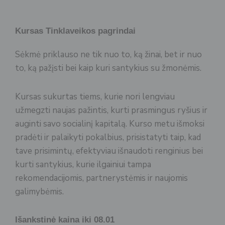
Kursas Tinklaveikos pagrindai
Sėkmė priklauso ne tik nuo to, ką žinai, bet ir nuo
to, ką pažįsti bei kaip kuri santykius su žmonėmis.
Kursas sukurtas tiems, kurie nori lengviau
užmegzti naujas pažintis, kurti prasmingus ryšius ir
auginti savo socialinį kapitalą. Kurso metu išmoksi
pradėti ir palaikyti pokalbius, prisistatyti taip, kad
tave prisimintų, efektyviau išnaudoti renginius bei
kurti santykius, kurie ilgainiui tampa
rekomendacijomis, partnerystėmis ir naujomis
galimybėmis.
Išankstinė kaina iki 08.01