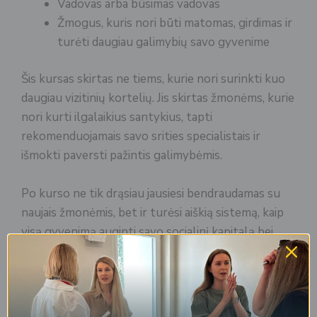
Vadovas arba būsimas vadovas
Žmogus, kuris nori būti matomas, girdimas ir
turėti daugiau galimybių savo gyvenime
Šis kursas skirtas ne tiems, kurie nori surinkti kuo
daugiau vizitinių kortelių. Jis skirtas žmonėms, kurie
nori kurti ilgalaikius santykius, tapti
rekomenduojamais savo srities specialistais ir
išmokti paversti pažintis galimybėmis.
Po kurso ne tik drąsiau jausiesi bendraudamas su
naujais žmonėmis, bet ir turėsi aiškią sistemą, kaip
visą gyvenimą auginti savo socialinį kapitalą bei
kurti ryšius, kurie atneša vertę tiek profesiniame,
tiek asmeniniame gyvenime.
Apie kurso autorę