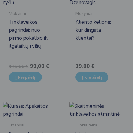
Mokymai
Mokymai
Tinklaveikos
Kliento kelionė:
pagrindai: nuo
kur dingsta
pirmo pokalbio iki
klientai?
ilgalaikių ryšių
Original
Current
99,00
€
39,00
€
149,00
€
price
price
Į krepšelį
Į krepšelį
was:
is:
149,00 €.
99,00 €.
Finansai
Tinklaveika