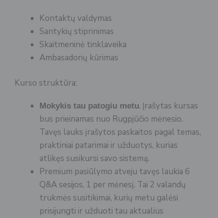
Kontaktų valdymas
Santykių stiprinimas
Skaitmeninė tinklaveika
Ambasadorių kūrimas
Kurso struktūra:
. Įrašytas kursas
Mokykis tau patogiu metu
bus prieinamas nuo Rugpjūčio mėnesio.
Tavęs lauks įrašytos paskaitos pagal temas,
praktiniai patarimai ir užduotys, kurias
atlikęs susikursi savo sistemą.
Premium pasiūlymo atveju tavęs laukia 6
Q&A sesijos, 1 per mėnesį. Tai 2 valandų
trukmės susitikimai, kurių metu galėsi
prisijungti ir užduoti tau aktualius