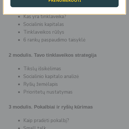
PRENUMERUOTI
1 modulis. Tinklaveikos pagrindai
Kas yra tinklaveika?
Socialinis kapitalas
Tinklaveikos rūšys
6 rankų paspaudimo taisyklė
2 modulis. Tavo tinklaveikos strategija
Tikslų išsikėlimas
Socialinio kapitalo analizė
Ryšių žemėlapis
Prioritetų nustatymas
3 modulis. Pokalbiai ir ryšių kūrimas
Kaip pradėti pokalbį?
Small talk