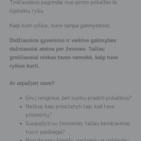
Tinklaveikos pagrindai: nuo pirmo pokalbio iki
ilgalaikių ryšių
Kaip kurti ryšius, kurie tampa galimybėmis.
Didžiausios gyvenimo ir veiklos galimybės
dažniausiai ateina per žmones. Tačiau
greičiausiai niekas tavęs nemokė, kaip tuos
ryšius kurti.
Ar atpažįsti save?
Eini į renginius, bet sunku pradėti pokalbius?
Nežinai, kaip prisistatyti taip, kad tave
prisimintų?
Susipažįsti su žmonėmis, tačiau bendravimas
tuo ir pasibaigia?
Nori daugiau klientų, partnerių ar galimybių,