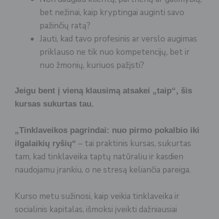
bet nežinai, kaip kryptingai auginti savo
pažinčių ratą?
Jauti, kad tavo profesinis ar verslo augimas
priklauso ne tik nuo kompetencijų, bet ir
nuo žmonių, kuriuos pažįsti?
Jeigu bent į vieną klausimą atsakei „taip“, šis
kursas sukurtas tau.
„Tinklaveikos pagrindai: nuo pirmo pokalbio iki
– tai praktinis kursas, sukurtas
ilgalaikių ryšių“
tam, kad tinklaveika taptų natūraliu ir kasdien
naudojamu įrankiu, o ne stresą keliančia pareiga.
Kurso metu sužinosi, kaip veikia tinklaveika ir
socialinis kapitalas, išmoksi įveikti dažniausiai