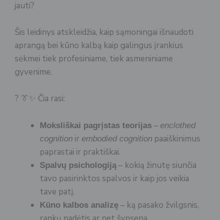
jauti?
Šis leidinys atskleidžia, kaip sąmoningai išnaudoti
aprangą bei kūno kalbą kaip galingus įrankius
sėkmei tiek profesiniame, tiek asmeniniame
gyvenime.
? 👔✨ Čia rasi:
–
Moksliškai pagrįstas teorijas
enclothed
ir
paaiškinimus
cognition
embodied cognition
paprastai ir praktiškai.
– kokią žinutę siunčia
Spalvų psichologiją
tavo pasirinktos spalvos ir kaip jos veikia
tave patį.
– ką pasako žvilgsnis,
Kūno kalbos analizę
rankų padėtis ar net šypsena.