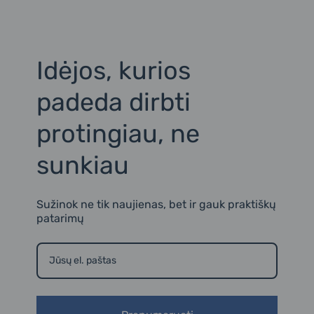
r
i
a
n
m
2
Idėjos, kurios
padeda dirbti
protingiau, ne
sunkiau
Sužinok ne tik naujienas, bet ir gauk praktiškų
patarimų