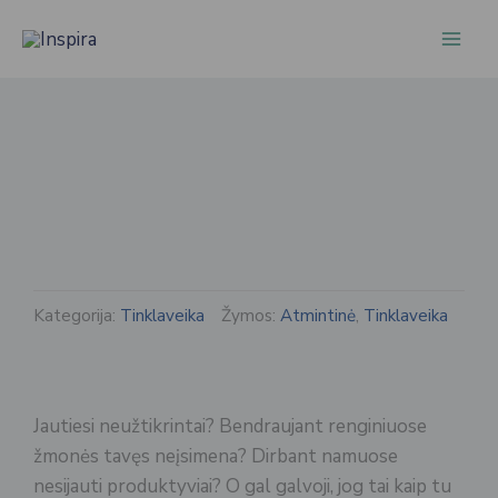
Pereiti
prie
turinio
Kategorija:
Tinklaveika
Žymos:
Atmintinė
,
Tinklaveika
Jautiesi neužtikrintai? Bendraujant renginiuose
žmonės tavęs neįsimena? Dirbant namuose
nesijauti produktyviai? O gal galvoji, jog tai kaip tu