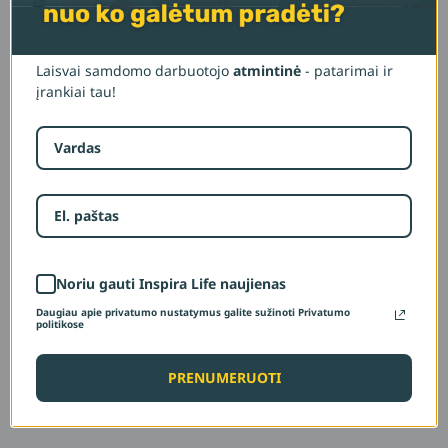
Išmok ją naudoti savo naudai ir pastebėsi, kaip
keičiasi ne tik tai, kaip tave mato kiti, bet ir kaip pats
pradedi jaustis.
Laisvai samdomo darbuotojo
atmintinė
- patarimai ir
įrankiai tau!
Panašūs produktai
Atmintinės
Noriu gauti Inspira Life naujienas
Atmintinės
Metinis finansų
Daugiau apie privatumo nustatymus galite sužinoti Privatumo
Mažosios bendrijos
gidas
politikose
mokesčių gidas
PRENUMERUOTI