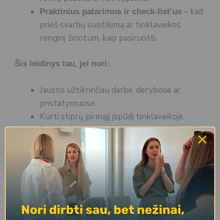
– kad
Praktinius patarimus ir check-list’us
prieš svarbų susitikimą ar tinklaveikos
renginį žinotum, kaip pasiruošti.
Šis leidinys tau, jei nori:
Jaustis užtikrinčiau darbe, derybose ar
pristatymuose.
Kurti stiprų pirmąjį įspūdį tinklaveikoje.
Padidinti savo produktyvumą net dirbant iš
namų.
Atrasti, kaip apranga ir kūno kalba gali tapti
tavo „slaptaisiais ginklais“.
👉
Apranga nėra tik mada. Tai – psichologinis
įrankis.