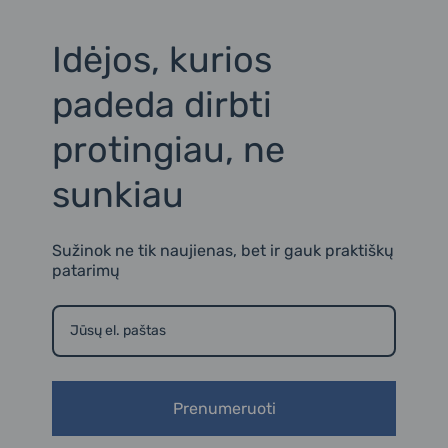
m
2
Idėjos, kurios
padeda dirbti
protingiau, ne
sunkiau
Sužinok ne tik naujienas, bet ir gauk praktiškų
patarimų
Prenumeruoti