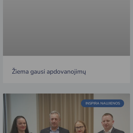
Žiema gausi apdovanojimų
INSPIRA NAUJIENOS