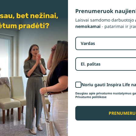
Prenumeruok naujienl
Laisvai samdomo darbuotojo
nemokamai
- patarimai ir įr
imo – pardavimo taisyklės
Noriu gauti Inspira Life n
Daugiau apie privatumo nustatymus gal
Privatumo politikose
PRENUMERU