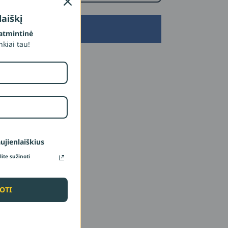
aiškį
Prenumeruoti
atmintinė
ankiai tau!
aujienlaiškius
ite sužinoti
OTI