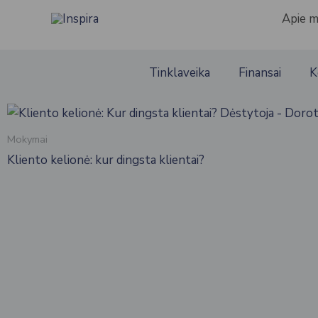
Pereiti
Apie 
prie
turinio
Tinklaveika
Finansai
K
Mokymai
Kliento kelionė: kur dingsta klientai?