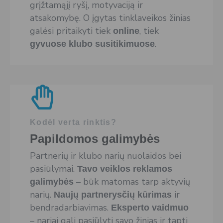
grįžtamąjį ryšį, motyvaciją ir
atsakomybę. O įgytas tinklaveikos žinias
galėsi pritaikyti tiek
, tiek
online
.
gyvuose klubo susitikimuose
Kodėl verta rinktis?
Papildomos galimybės
Partnerių ir klubo narių nuolaidos bei
pasiūlymai.
Tavo veiklos reklamos
– būk matomas tarp aktyvių
galimybės
narių.
ir
Naujų partnerysčių kūrimas
bendradarbiavimas.
Eksperto vaidmuo
– nariai gali pasiūlyti savo žinias ir tapti