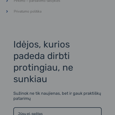
Pirkimo – pardavimo taisyklės
o
n
i
k
s
n
t
k
Privatumo politika
a
e
g
d
r
i
a
n
m
2
Idėjos, kurios
padeda dirbti
protingiau, ne
sunkiau
Sužinok ne tik naujienas, bet ir gauk praktiškų
patarimų