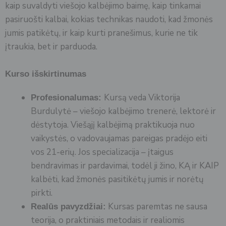
kaip suvaldyti viešojo kalbėjimo baimę, kaip tinkamai
pasiruošti kalbai, kokias technikas naudoti, kad žmonės
jumis patikėtų, ir kaip kurti pranešimus, kurie ne tik
įtraukia, bet ir parduoda.
Kurso išskirtinumas
Kursą veda Viktorija
Profesionalumas:
Burdulytė – viešojo kalbėjimo trenerė, lektorė ir
dėstytoja. Viešąjį kalbėjimą praktikuoja nuo
vaikystės, o vadovaujamas pareigas pradėjo eiti
vos 21-erių. Jos specializacija – įtaigus
bendravimas ir pardavimai, todėl ji žino, KĄ ir KAIP
kalbėti, kad žmonės pasitikėtų jumis ir norėtų
pirkti.
Kursas paremtas ne sausa
Realūs pavyzdžiai:
teorija, o praktiniais metodais ir realiomis