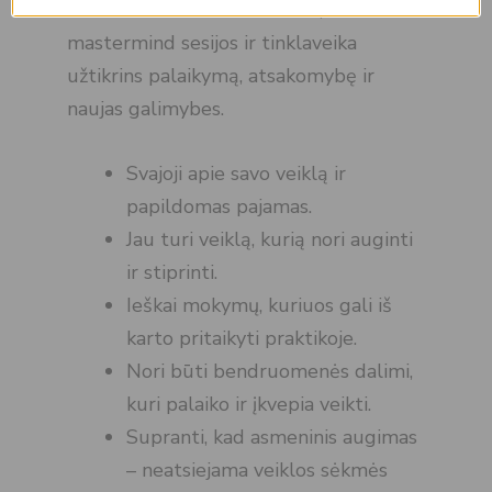
savarankiškai. Bendruomenė,
mastermind sesijos ir tinklaveika
užtikrins palaikymą, atsakomybę ir
naujas galimybes.
Svajoji apie savo veiklą ir
papildomas pajamas.
Jau turi veiklą, kurią nori auginti
ir stiprinti.
Ieškai mokymų, kuriuos gali iš
karto pritaikyti praktikoje.
Nori būti bendruomenės dalimi,
kuri palaiko ir įkvepia veikti.
Supranti, kad asmeninis augimas
– neatsiejama veiklos sėkmės