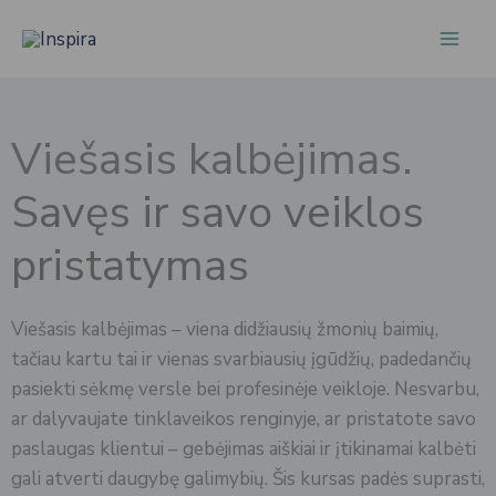
Pereiti
prie
turinio
Viešasis kalbėjimas.
Savęs ir savo veiklos
pristatymas
Viešasis kalbėjimas – viena didžiausių žmonių baimių,
tačiau kartu tai ir vienas svarbiausių įgūdžių, padedančių
pasiekti sėkmę versle bei profesinėje veikloje. Nesvarbu,
ar dalyvaujate tinklaveikos renginyje, ar pristatote savo
paslaugas klientui – gebėjimas aiškiai ir įtikinamai kalbėti
gali atverti daugybę galimybių. Šis kursas padės suprasti,