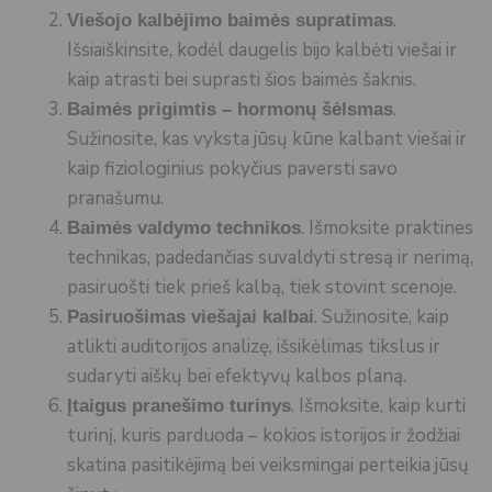
.
Viešojo kalbėjimo baimės supratimas
Išsiaiškinsite, kodėl daugelis bijo kalbėti viešai ir
kaip atrasti bei suprasti šios baimės šaknis.
.
Baimės prigimtis – hormonų šėlsmas
Sužinosite, kas vyksta jūsų kūne kalbant viešai ir
kaip fiziologinius pokyčius paversti savo
pranašumu.
. Išmoksite praktines
Baimės valdymo technikos
technikas, padedančias suvaldyti stresą ir nerimą,
pasiruošti tiek prieš kalbą, tiek stovint scenoje.
. Sužinosite, kaip
Pasiruošimas viešajai kalbai
atlikti auditorijos analizę, išsikėlimas tikslus ir
sudaryti aiškų bei efektyvų kalbos planą.
. Išmoksite, kaip kurti
Įtaigus pranešimo turinys
turinį, kuris parduoda – kokios istorijos ir žodžiai
skatina pasitikėjimą bei veiksmingai perteikia jūsų