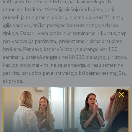
kalbėjimo trenerė, dėstytoja, pardavimų ekspertė,
draudimo brokerė. Viktorija viešojo kalbėjimo įgūdį
puoselėja nuo pradinių klasių, o dar sulaukusi 21 metų
įgijo vadovaujančias pareigas konkurencingoje darbo
rinkoje. Dabar ji veda praktinius seminarus ir kursus, taip
pat vadovauja pardavimų projektams ir dirba draudimo
brokere. Per savo karjerą Viktorija surengė virš 500
seminarų, pasiekė daugiau nei 50 000 klausytojų ir įrodė,
kad jos mokymai – tai ne sausa teorija, o reali asmeninė
patirtis, paruošta paversti viešojo kalbėjimo nerimą jūsų
stiprybe.
Nebijok bijoti! Linkiu išdrįsti
Dėstytojo palinkėjimas:
kalbėti, drąsiai veikti ir pasiekti aukštumas savo versle!