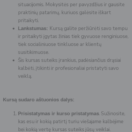
situacijomis. Mokysitės per pavyzdžius ir gausite
praktinių patarimų, kuriuos galėsite iškart
pritaikyti.
Kursą galite peržiūrėti savo tempu
Lankstumas:
ir pritaikyti įgytas žinias tiek gyvuose renginiuose,
tiek socialiniuose tinkluose ar klientų
susitikimuose.
Šis kursas suteiks įrankius, padėsiančius drąsiai
kalbėti, įtikinti ir profesionaliai pristatyti savo
veiklą.
Kursą sudaro aštuonios dalys:
. Sužinosite,
Prisistatymas ir kurso pristatymas
kas esu ir kokią patirtį turiu viešajame kalbėjime
bei kokią vertę kursas suteiks jūsų veiklai.