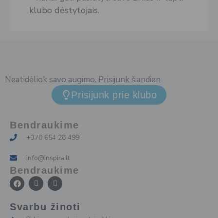
klubo dėstytojais.
Neatidėliok savo augimo. Prisijunk šiandien
Prisijunk prie klubo
Bendraukime
+370 654 28 499
info@inspira.lt
Bendraukime
F
I
I
a
c
c
c
o
o
e
n
n
Svarbu žinoti
b
-
-
o
i
l