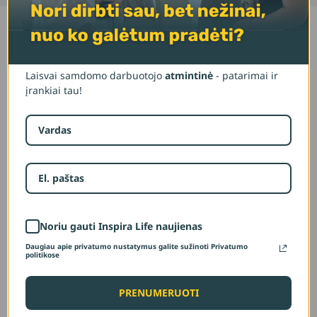
Akceleruok savo verslą
Laisvai samdomo darbuotojo
atmintinė
- patarimai ir
Kas yra
įrankiai tau!
Inspira
klubas?
Noriu gauti Inspira Life naujienas
Tai mokymų platforma versliems
Daugiau apie privatumo nustatymus galite sužinoti Privatumo
politikose
žmonėms. Įvairių sričių specialistų
parengti kursai padės žinias iškart
PRENUMERUOTI
taikyti praktikoje ir vystyti savo veiklą