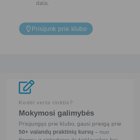
dalis.
Prisijunk prie klubo
Kodėl verta rinktis?
Mokymosi galimybės
Prisijungęs prie klubo, gausi prieigą prie
– nuo
50+ valandų praktinių kursų
finansų ir rinkodaros iki tinklaveikos bei