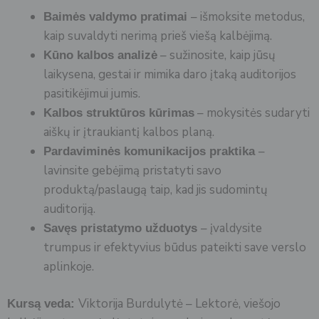
– išmoksite metodus,
Baimės valdymo pratimai
kaip suvaldyti nerimą prieš viešą kalbėjimą.
– sužinosite, kaip jūsų
Kūno kalbos analizė
laikysena, gestai ir mimika daro įtaką auditorijos
pasitikėjimui jumis.
– mokysitės sudaryti
Kalbos struktūros kūrimas
aiškų ir įtraukiantį kalbos planą.
–
Pardaviminės komunikacijos praktika
lavinsite gebėjimą pristatyti savo
produktą/paslaugą taip, kad jis sudomintų
auditoriją.
– įvaldysite
Savęs pristatymo užduotys
trumpus ir efektyvius būdus pateikti save verslo
aplinkoje.
Viktorija Burdulytė – Lektorė, viešojo
Kursą veda: