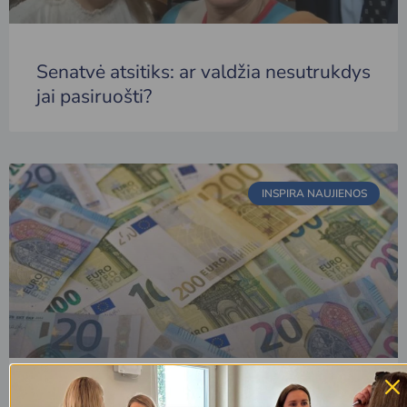
Senatvė atsitiks: ar valdžia nesutrukdys
jai pasiruošti?
INSPIRA NAUJIENOS
5 patarimai kaip nepatirti pinigų