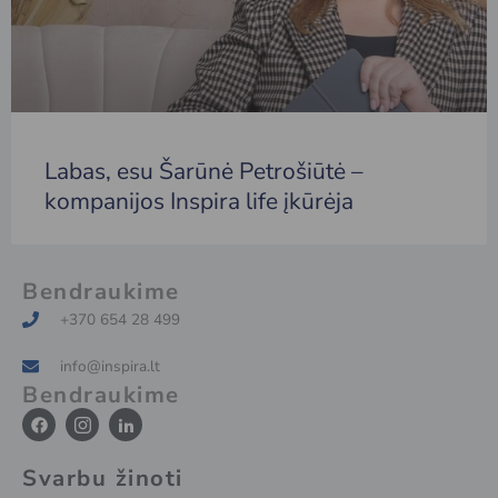
Labas, esu Šarūnė Petrošiūtė –
kompanijos Inspira life įkūrėja
Bendraukime
+370 654 28 499
info@inspira.lt
Bendraukime
F
I
I
a
c
c
c
o
o
e
n
n
Svarbu žinoti
b
-
-