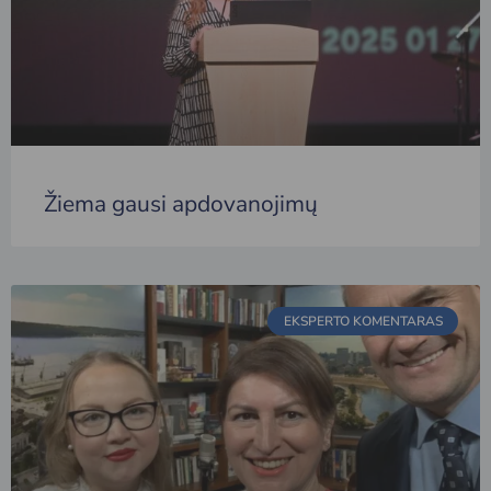
Žiema gausi apdovanojimų
EKSPERTO KOMENTARAS