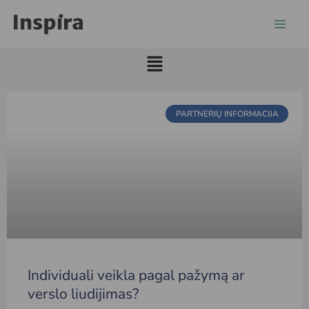
Pereiti
prie
turinio
Main
Menu
PARTNERIŲ INFORMACIJA
Individuali veikla pagal pažymą ar
verslo liudijimas?