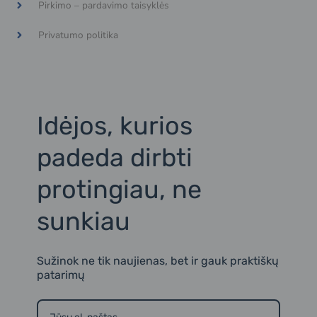
o
i
l
Pirkimo – pardavimo taisyklės
o
n
i
k
s
n
t
k
Privatumo politika
a
e
g
d
r
i
a
n
m
2
Idėjos, kurios
padeda dirbti
protingiau, ne
sunkiau
Sužinok ne tik naujienas, bet ir gauk praktiškų
patarimų