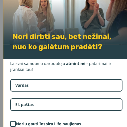
trūkumo
EKSPERTO KOMENTARAS
Laisvai samdomo darbuotojo
atmintinė
- patarimai ir
įrankiai tau!
Atostogos – misija įmanoma. Patarimai,
norintiems keliauti
Noriu gauti Inspira Life naujienas